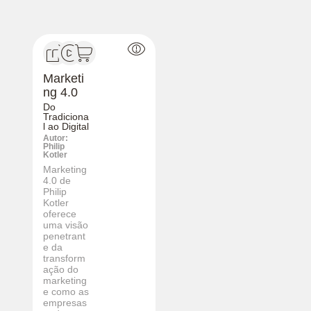
Marketi
ng 4.0
Do
Tradiciona
l ao Digital
Autor:
Philip
Kotler
Marketing
4.0 de
Philip
Kotler
oferece
uma visão
penetrant
e da
transform
ação do
marketing
e como as
empresas