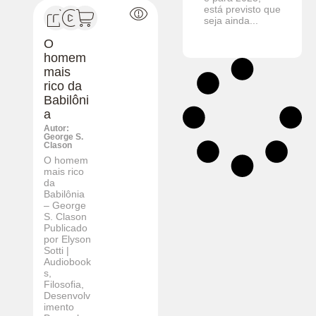
está previsto que
seja ainda...
O
homem
mais
rico da
Babilôni
a
Autor:
George S.
Clason
O homem
mais rico
da
Babilônia
– George
S. Clason
Publicado
por Elyson
Sotti |
Audiobook
s,
Filosofia,
Desenvolv
imento