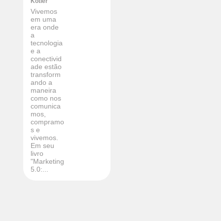
Kotler
Vivemos
em uma
era onde
a
tecnologia
e a
conectivid
ade estão
transform
ando a
maneira
como nos
comunica
mos,
compramo
s e
vivemos.
Em seu
livro
"Marketing
5.0:...