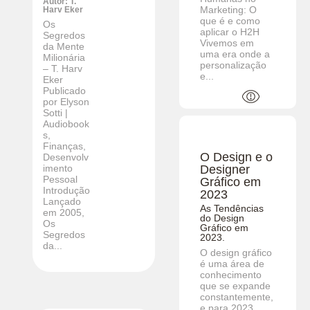
Autor: T.
Marketing: O
Harv Eker
que é e como
Os
aplicar o H2H
Segredos
Vivemos em
da Mente
uma era onde a
Milionária
personalização
– T. Harv
e...
Eker
Publicado
por Elyson
Sotti |
Audiobook
s,
Finanças,
O Design e o
Desenvolv
Designer
imento
Pessoal
Gráfico em
Introdução
2023
Lançado
As Tendências
em 2005,
do Design
Os
Gráfico em
Segredos
2023.
da...
O design gráfico
é uma área de
conhecimento
que se expande
constantemente,
e para 2023,