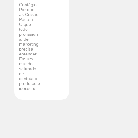
Contágio:
Por que
as Coisas
Pegam —
O que
todo
profission
al de
marketing
precisa
entender
Em um
mundo
saturado
de
conteúdo,
produtos e
ideias, o...