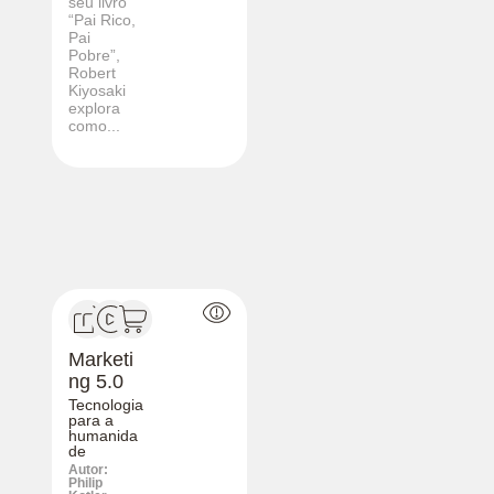
seu livro
“Pai Rico,
Pai
Pobre”,
Robert
Kiyosaki
explora
como...
Marketi
ng 5.0
Tecnologia
para a
humanida
de
Autor:
Philip