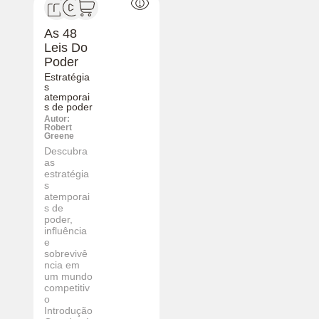
As 48
Leis Do
Poder
Estratégia
s
atemporai
s de poder
Autor:
Robert
Greene
Descubra
as
estratégia
s
atemporai
s de
poder,
influência
e
sobrevivê
ncia em
um mundo
competitiv
o
Introdução