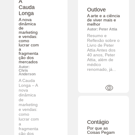
A
Cauda
Outlove
Longa
A arte e a ciência
A nova
de viver mais e
dinâmica
melhor
de
Autor: Peter Attia
marketing
Resumo e
e vendas:
Reflexão sobre o
como
lucrar com
Livro de Peter
a
Attia Antes dos
fragmenta
40 anos, Peter
ção dos
Attia, além de
mercados
médico
Autor:
renomado, já...
Chris
Anderson
A Cauda
Longa – A
nova
dinâmica
de
marketing
e vendas:
como
lucrar com
Contágio
a
Por que as
fragmenta
Coisas Pegam
ção dos