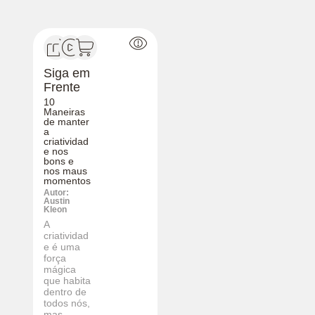
Siga em
Frente
10
Maneiras
de manter
a
criatividad
e nos
bons e
nos maus
momentos
Autor:
Austin
Kleon
A
criatividad
e é uma
força
mágica
que habita
dentro de
todos nós,
mas