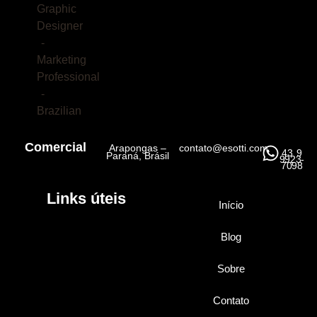
Comercial
Arapongas –
contato@esotti.com
43 9
Paraná, Brásil
9923-
7098
Links úteis
Início
Blog
Sobre
Contato